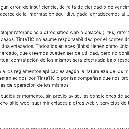
lgún error, de insuficiencia, de falta de claridad o de venc
acerca de la información aquí divulgada, agradecemos al U
lojar referencias a otros sitios web o enlaces (links) difer
s casos, TintaTIC no asume responsabilidad por el contenido
itios enlazados. Todos los enlaces (links) tienen como únic
 mercado, que creemos pueden ser de utilidad, pero no conl
ntual contratación de los mismos será efectuada bajo respo
a a los reglamentos aplicables según la naturaleza de los m
, establecidos por TintaTIC o por las compañías que nos p
íses de operación de los mismos.
 cualquier momento, sin previo aviso, las condiciones de a
cho sitio web, suprimir enlaces a otras web y servicios de 