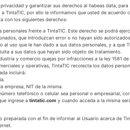
rivacidad y garantizar sus derechos al habeas data, para 
e a TintaTIC, por ello le informamos que usted de acuerdo c
ta con los siguientes derechos:
os personales frente a TintaTIC. Este derecho se podrá ejer
cionados, que introduzcan error o no hayan sido autorizados
to al uso que le han dado a sus datos personales, y a que T
tuita a sus datos que hayan sido objeto de tratamiento.
dustria y comercio quejas por infracciones a la ley 1581 d
merciales y operativas, TintaTIC recolecta los datos persona
da incluirá:
a.
la empresa, NIT de la misma.
número telefónico o celular sea personal o empresarial, cor
que ingrese a
tintatic.com
y cuando acceda a la misma será
do preparada con el fin de informar al Usuario acerca de Ti
ernet.