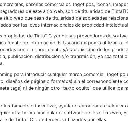
omerciales, enseñas comerciales, logotipos, íconos, imágen
tegradores de este sitio web, son de titularidad de TintaT
e sitio web que sean de titularidad de sociedades relacion
ladas por las leyes internacionales de propiedad intelectual
 es propiedad de TintaTIC y/o de sus proveedores de softw
a fuente de información. El Usuario no podrá utilizar la i
ionados con el conocimiento y/o adquisición de los product
a, publicación, distribución y/o transmisión, ya sea total o
a.
raming para introducir cualquier marca comercial, logotipo
o, diseños de página o formatos) sin el correspondiente co
eta tags) ni de ningún otro “texto oculto” que utilice los
directamente o incentivar, ayudar o autorizar a cualquier o
uier otra forma manipular el software de los sitios web, y
re de TintaTIC o de terceros utilizados por ellas.