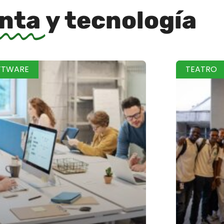
inta
y tecnología
FTWARE
TEATRO