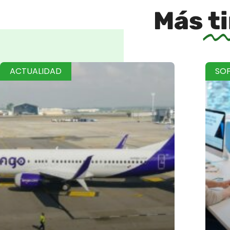
Más
t
ACTUALIDAD
SO