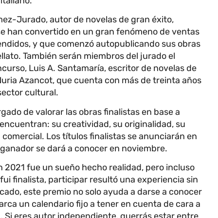
italiano.
z-Jurado, autor de novelas de gran éxito,
se han convertido en un gran fenómeno de ventas
vendidos, y que comenzó autopublicando sus obras
ellato. También serán miembros del jurado el
curso, Luis A. Santamaría, escritor de novelas de
 Nuria Azancot, que cuenta con más de treinta años
ector cultural.
gado de valorar las obras finalistas en base a
 encuentran: su creatividad, su originalidad, su
d comercial. Los títulos finalistas se anunciarán en
 ganador se dará a conocer en noviembre.
n 2021 fue un sueño hecho realidad, pero incluso
fui finalista, participar resultó una experiencia sin
cado, este premio no solo ayuda a darse a conocer
arca un calendario fijo a tener en cuenta de cara a
a. Si eres autor independiente, querrás estar entre