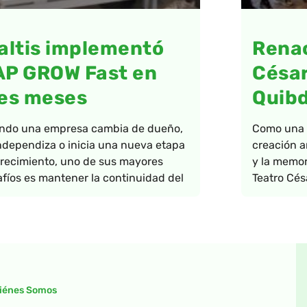
altis implementó
Renac
AP GROW Fast en
César
es meses
Quib
ndo una empresa cambia de dueño,
Como una a
ndependiza o inicia una nueva etapa
creación ar
recimiento, uno de sus mayores
y la memor
fíos es mantener la continuidad del
Teatro Cés
iénes Somos