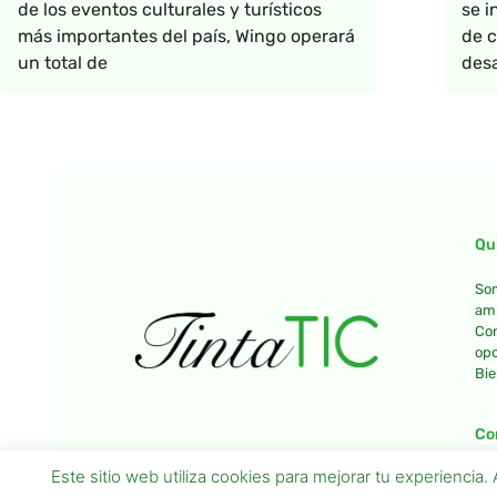
de los eventos culturales y turísticos
se i
más importantes del país, Wingo operará
de c
un total de
desa
Qu
Som
amb
Con
opo
Bie
Co
Este sitio web utiliza cookies para mejorar tu experienci