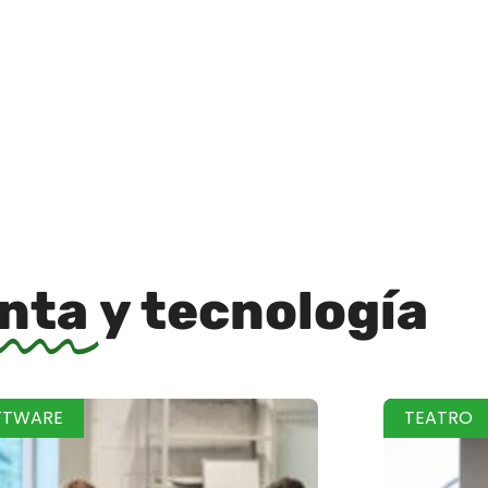
inta
y tecnología
FTWARE
TEATRO