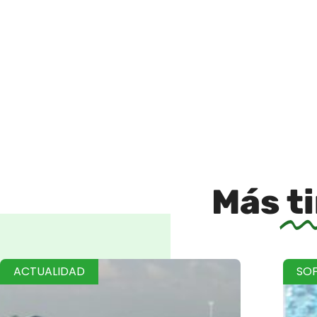
Más
t
ACTUALIDAD
SO