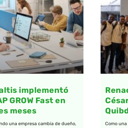
altis implementó
Renac
AP GROW Fast en
César
es meses
Quib
ndo una empresa cambia de dueño,
Como una a