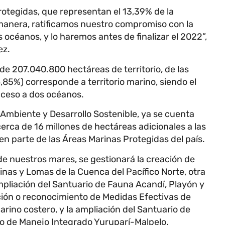
rotegidas, que representan el 13,39% de la
 manera, ratificamos nuestro compromiso con la
 océanos, y lo haremos antes de finalizar el 2022”,
ez.
e 207.040.800 hectáreas de territorio, de las
85%) corresponde a territorio marino, siendo el
cceso a dos océanos.
e Ambiente y Desarrollo Sostenible, ya se cuenta
erca de 16 millones de hectáreas adicionales a las
 parte de las Áreas Marinas Protegidas del país.
de nuestros mares, se gestionará la creación de
nas y Lomas de la Cuenca del Pacífico Norte, otra
 ampliación del Santuario de Fauna Acandí, Playón y
ción o reconocimiento de Medidas Efectivas de
rino costero, y la ampliación del Santuario de
ito de Manejo Integrado Yuruparí-Malpelo.