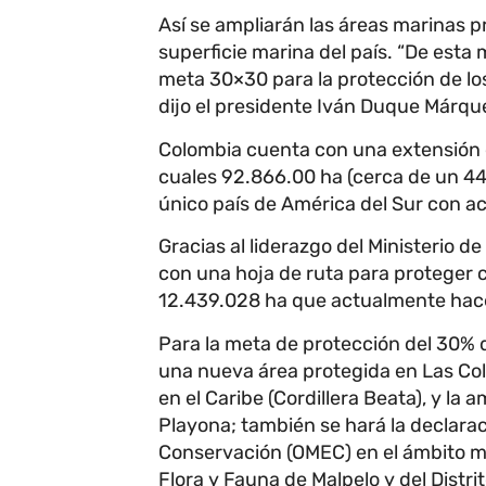
Así se ampliarán las áreas marinas p
superficie marina del país. “De esta
meta 30×30 para la protección de los
dijo el presidente Iván Duque Márqu
Colombia cuenta con una extensión d
cuales 92.866.00 ha (cerca de un 44,
único país de América del Sur con a
Gracias al liderazgo del Ministerio d
con una hoja de ruta para proteger c
12.439.028 ha que actualmente hacen
Para la meta de protección del 30% 
una nueva área protegida en Las Coli
en el Caribe (Cordillera Beata), y la
Playona; también se hará la declara
Conservación (OMEC) en el ámbito ma
Flora y Fauna de Malpelo y del Distr