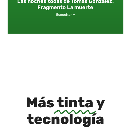
Las noches todas de Tomás González.
Fragmento La muerte
Escuchar »
Más
tinta
y
tecnología