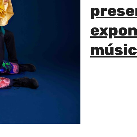
prese
expon
músic