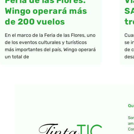
Feria de las Flores:
Vi
Wingo operará más
S
de 200 vuelos
tr
En el marco de la Feria de las Flores, uno
Cua
de los eventos culturales y turísticos
se i
más importantes del país, Wingo operará
de c
un total de
desa
Qu
Som
amb
Con