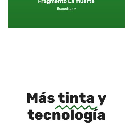
Fragmento La muerte
Escuchar »
Más
tinta
y
tecnología