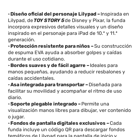
•
Diseño oficial del personaje Lilypad –
Inspirada en
Lilypad, de
TOY STORY 5
de Disney y Pixar, la funda
incorpora expresivos detalles visuales y un diseño
inspirado en el personaje para iPad de 10.ª y 11.ª
generación.
•
Protección resistente para niños –
Su construcción
de espuma EVA ayuda a absorber golpes y caídas
durante el uso cotidiano.
•
Bordes suaves y de fácil agarre –
Ideales para
manos pequeñas, ayudando a reducir resbalones y
caídas accidentales.
•
Asa integrada para transportar –
Diseñada para
facilitar su movilidad y acompañar el ritmo de uso
diario.
•
Soporte plegable integrado –
Permite una
visualización manos libres para dibujar, ver contenido
o jugar.
•
Fondos de pantalla digitales exclusivos –
Cada
funda incluye un código QR para descargar fondos
temáticos de Lilypad para la pantalla de inicio y