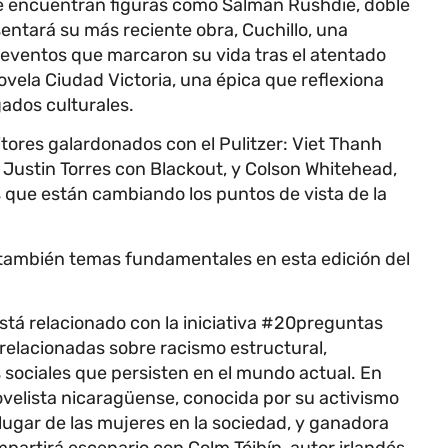
se encuentran figuras como Salman Rushdie, doble
entará su más reciente obra, Cuchillo, una
eventos que marcaron su vida tras el atentado
vela Ciudad Victoria, una épica que reflexiona
egados culturales.
ritores galardonados con el Pulitzer: Viet Thanh
 Justin Torres con Blackout, y Colson Whitehead,
s que están cambiando los puntos de vista de la
án también temas fundamentales en esta edición del
tá relacionado con la iniciativa #20preguntas
elacionadas sobre racismo estructural,
 sociales que persisten en el mundo actual. En
novelista nicaragüense, conocida por su activismo
 lugar de las mujeres en la sociedad, y ganadora
partirá escenario con Colm Tóibín, autor irlandés