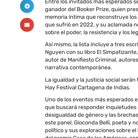
Entre los invitados más esperados 
ganador del Booker Prize, quien pres
memoria íntima que reconstruye los 
que sufrió en 2022, y su aclamada no
sobre el poder, la resistencia y los l
Así mismo, la lista incluye a tres esc
Nguyen con su libro El Simpatizante,
autor de Manifiesto Criminal, autore
narrativa contemporánea.
La igualdad y la justicia social ser
Hay Festival Cartagena de Indias.
Uno de los eventos más esperados es
que buscará responder inquietudes r
desigualdad de género y las brechas
este panel, Gioconda Belli, poeta y 
político y sus exploraciones sobre el
del premio Casa de las Américas, com