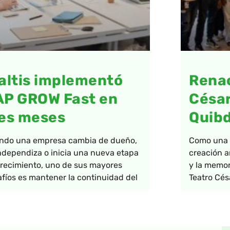
altis implementó
Renac
AP GROW Fast en
César
es meses
Quib
ndo una empresa cambia de dueño,
Como una a
ndependiza o inicia una nueva etapa
creación ar
recimiento, uno de sus mayores
y la memor
fíos es mantener la continuidad del
Teatro Cés