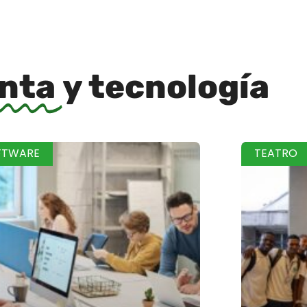
inta
y tecnología
FTWARE
TEATRO