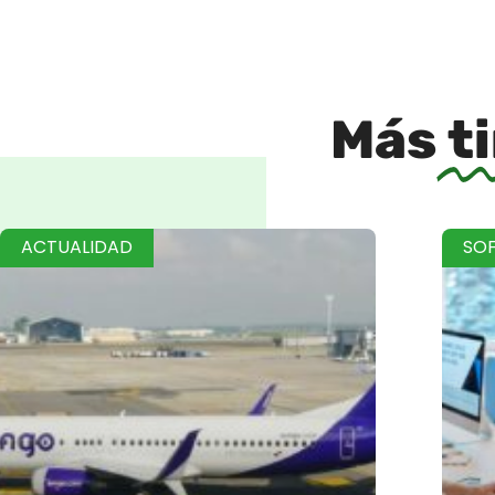
Más
t
ACTUALIDAD
SO