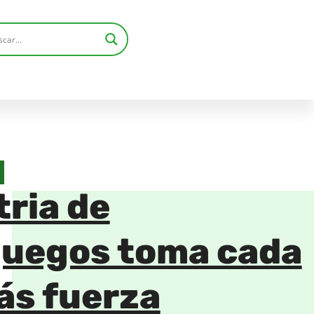
tria de
juegos toma cada
ás fuerza