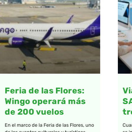
Feria de las Flores:
Vi
Wingo operará más
S
de 200 vuelos
tr
En el marco de la Feria de las Flores, uno
Cua