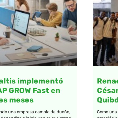
altis implementó
Renac
AP GROW Fast en
César
es meses
Quib
ndo una empresa cambia de dueño,
Como una a