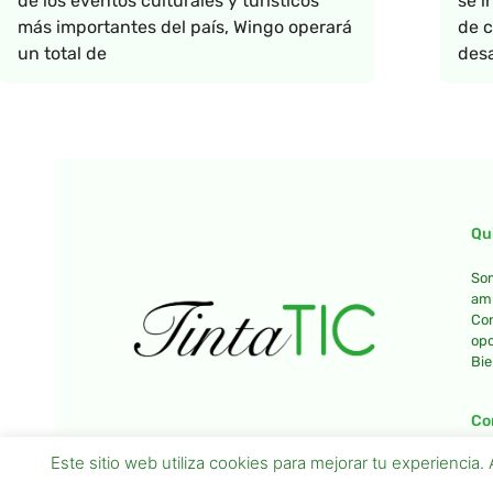
de los eventos culturales y turísticos
se i
más importantes del país, Wingo operará
de c
un total de
desa
Qu
Som
amb
Con
opo
Bie
Co
Este sitio web utiliza cookies para mejorar tu experienci