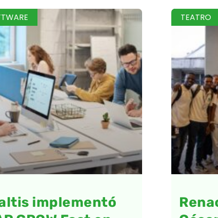
FTWARE
TEATRO
altis implementó
Renac