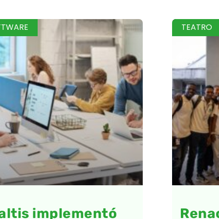
FTWARE
TEATRO
altis implementó
Renac