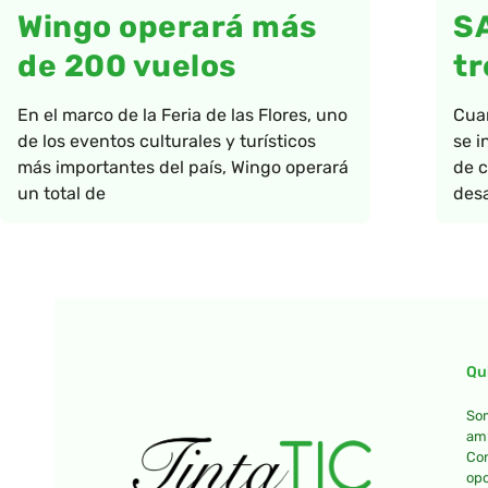
Wingo operará más
S
de 200 vuelos
tr
En el marco de la Feria de las Flores, uno
Cua
de los eventos culturales y turísticos
se i
más importantes del país, Wingo operará
de c
un total de
desa
Qu
Som
amb
Con
opo