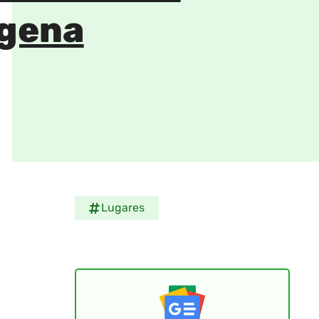
gena
Lugares