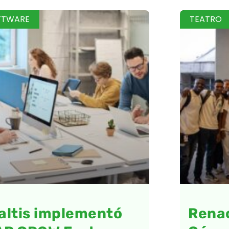
FTWARE
TEATRO
altis implementó
Renac