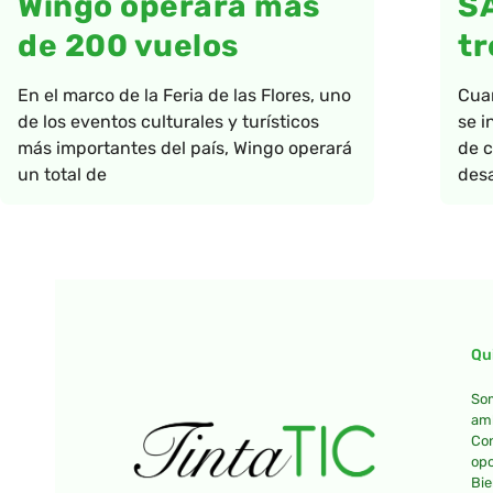
Wingo operará más
S
de 200 vuelos
tr
En el marco de la Feria de las Flores, uno
Cua
de los eventos culturales y turísticos
se i
más importantes del país, Wingo operará
de c
un total de
desa
Qu
Som
amb
Con
opo
Bie