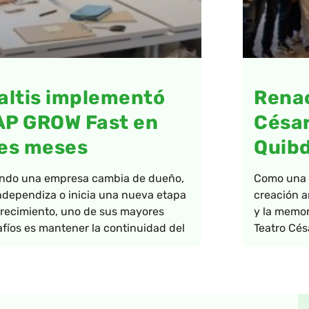
altis implementó
Renac
AP GROW Fast en
César
es meses
Quib
ndo una empresa cambia de dueño,
Como una a
ndependiza o inicia una nueva etapa
creación ar
recimiento, uno de sus mayores
y la memor
fíos es mantener la continuidad del
Teatro Cés