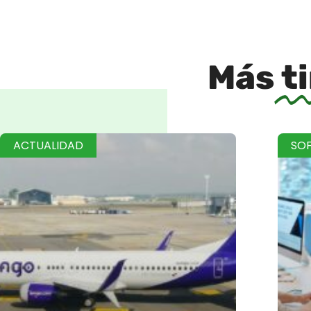
Más
t
ACTUALIDAD
SO