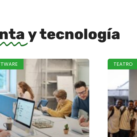
inta
y tecnología
FTWARE
TEATRO