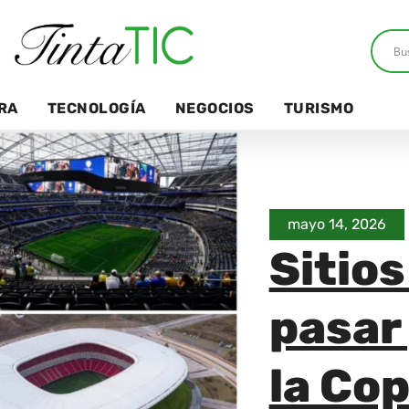
RA
TECNOLOGÍA
NEGOCIOS
TURISMO
mayo 14, 2026
Sitios
pasar 
la Co