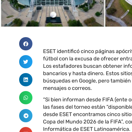
ESET identificó cinco páginas apócr
fútbol con la excusa de ofrecer ent
Los estafadores buscan obtener info
bancarios y hasta dinero. Estos sit
búsquedas en Google, pero también en
mensajes o correos.
“Si bien informan desde FIFA (ente o
las fases del torneo están “disponib
desde ESET encontramos cinco sitios f
Copa del Mundo 2026 de la FIFA”,
co
Informática de ESET Latinoamérica