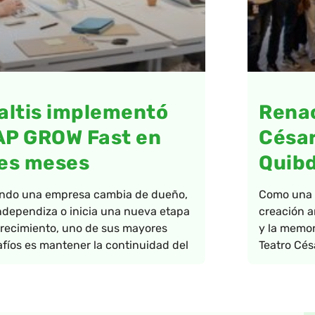
altis implementó
Renac
AP GROW Fast en
César
es meses
Quib
ndo una empresa cambia de dueño,
Como una a
ndependiza o inicia una nueva etapa
creación ar
recimiento, uno de sus mayores
y la memor
fíos es mantener la continuidad del
Teatro Cés