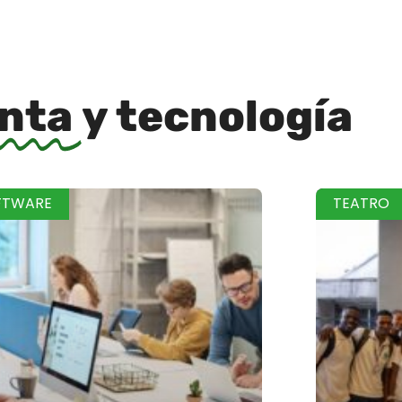
inta
y tecnología
FTWARE
TEATRO