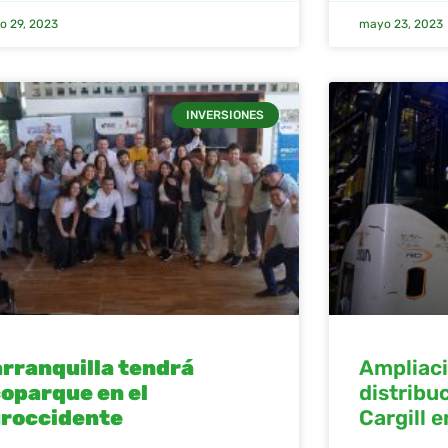
o 29, 2023
mayo 23, 2023
INVERSIONES
rranquilla tendrá
Ampliaci
oparque en el
distribu
roccidente
Cargill 