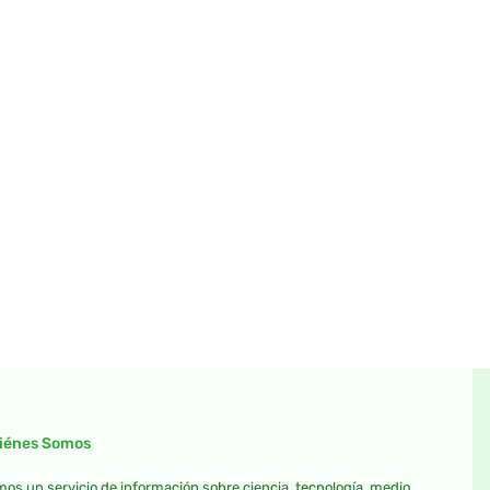
iénes Somos
os un servicio de información sobre ciencia, tecnología, medio